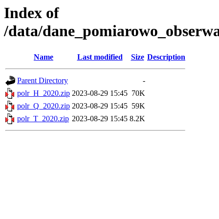
Index of
/data/dane_pomiarowo_obserwac
Name
Last modified
Size
Description
Parent Directory
-
polr_H_2020.zip
2023-08-29 15:45
70K
polr_Q_2020.zip
2023-08-29 15:45
59K
polr_T_2020.zip
2023-08-29 15:45
8.2K